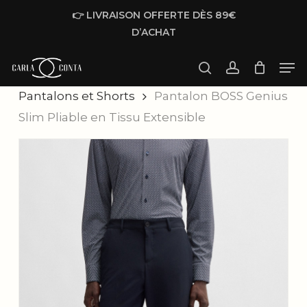
Skip
👉 LIVRAISON OFFERTE DÈS 89€
to
D’ACHAT
main
Men
content
Accueil
Homme
Prêt à porter
search
account
Pantalons et Shorts
Pantalon BOSS Genius
Slim Pliable en Tissu Extensible