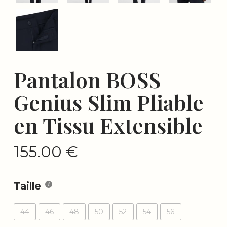
Pantalon BOSS
Genius Slim Pliable
en Tissu Extensible
155.00
€
Taille
44
46
48
50
52
54
56