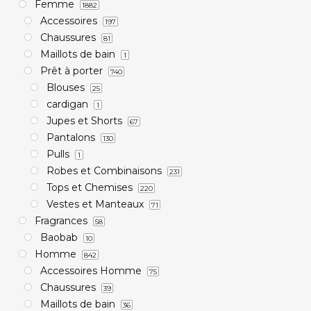
Femme
1882
Accessoires
197
Chaussures
81
Maillots de bain
1
Prêt à porter
740
Blouses
25
cardigan
1
Jupes et Shorts
67
Pantalons
130
Pulls
1
Robes et Combinaisons
231
Tops et Chemises
220
Vestes et Manteaux
71
Fragrances
58
Baobab
10
Homme
842
Accessoires Homme
75
Chaussures
39
Maillots de bain
36