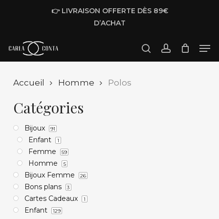
Skip
👉 LIVRAISON OFFERTE DÈS 89€
to
D’ACHAT
main
Men
content
Polos
search
account
Accueil
Homme
Polos
Catégories
Bijoux
91
Enfant
1
Femme
59
Homme
5
Bijoux Femme
26
Bons plans
3
Cartes Cadeaux
1
Enfant
129