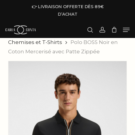
Skip
👉 LIVRAISON OFFERTE DÈS 89€
to
D’ACHAT
main
Men
content
Accueil
Homme
Prêt à porter
search
account
Chemises et T-Shirts
Polo BOSS Noir en
Coton Mercerisé avec Patte Zippée