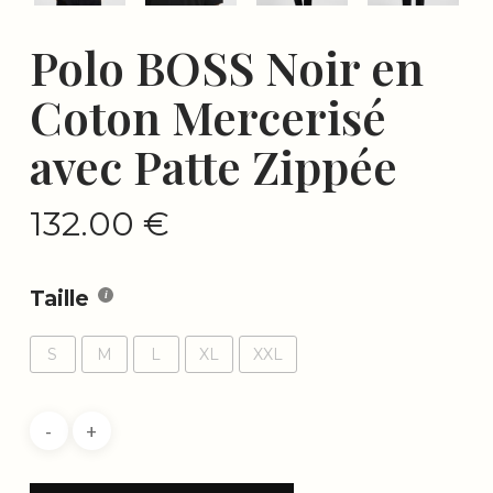
Polo BOSS Noir en
Coton Mercerisé
avec Patte Zippée
132.00
€
Taille
S
M
L
XL
XXL