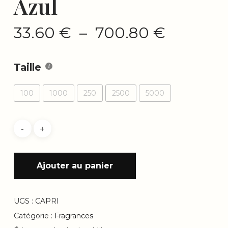
Azul
Plage
33.60
€
–
700.80
€
de
prix :
Taille
33.60 €
à
100
1000
250
2500
5000
700.80 
Ajouter au panier
UGS :
CAPRI
Catégorie :
Fragrances