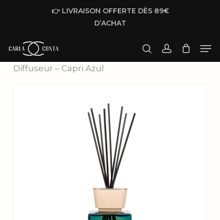
Skip
👉 LIVRAISON OFFERTE DÈS 89€
to
D’ACHAT
main
Men
content
Accueil
Fragrances
Locherber Milano –
search
account
Diffuseur – Capri Azul