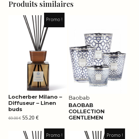
Produits similaires
Promo !
Locherber Milano –
Baobab
Diffuseur – Linen
BAOBAB
buds
COLLECTION
Le
Le
55.20
€
GENTLEMEN
69.00
€
prix
prix
initial
actuel
était :
est :
69.00 €.
55.20 €.
Promo !
Promo !