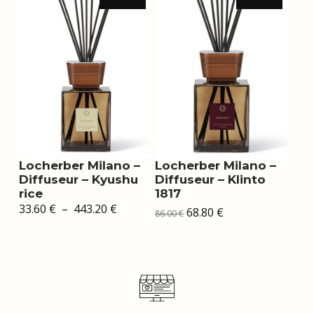
Locherber Milano –
Locherber Milano –
Diffuseur – Kyushu
Diffuseur – Klinto
rice
1817
Plage
Le
Le
33.60
€
–
443.20
€
68.80
€
86.00
€
de
prix
prix
prix :
initial
actuel
33.60 €
était :
est :
à
86.00 €.
68.80 €.
443.20 €