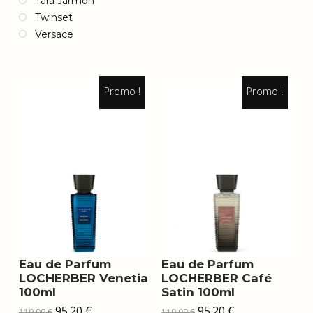
Tara Jarmon
Twinset
Versace
Promo !
Promo !
Eau de Parfum
Eau de Parfum
LOCHERBER Venetia
LOCHERBER Café
100ml
Satin 100ml
Le
Le
Le
Le
95.20
€
95.20
€
119.00
€
119.00
€