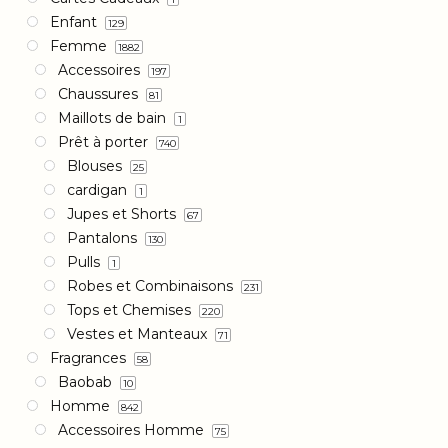
Enfant
129
Femme
1882
Accessoires
197
Chaussures
81
Maillots de bain
1
Prêt à porter
740
Blouses
25
cardigan
1
Jupes et Shorts
67
Pantalons
130
Pulls
1
Robes et Combinaisons
231
Tops et Chemises
220
Vestes et Manteaux
71
Fragrances
58
Baobab
10
Homme
842
Accessoires Homme
75