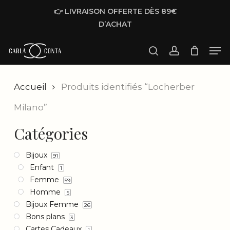
Skip
👉 LIVRAISON OFFERTE DÈS 89€
to
D’ACHAT
main
Men
content
Locherber Milano
search
account
Accueil
Produits identifiés “Locherber
Milano”
Catégories
Bijoux
91
Enfant
1
Femme
59
Homme
5
Bijoux Femme
26
Bons plans
3
Cartes Cadeaux
1