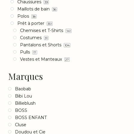
Chaussures
39
Maillots de bain
36
Polos
38
Prêt à porter
351
Chemises et T-Shirts
141
Costumes
31
Pantalons et Shorts
104
Pulls
17
Vestes et Manteaux
27
Marques
Baobab
Bibi Lou
Billieblush
BOSS
BOSS ENFANT
Cluse
Doudou et Cie