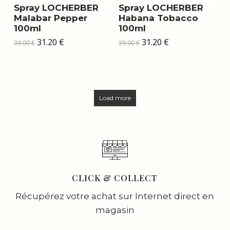
Spray LOCHERBER
Spray LOCHERBER
Malabar Pepper
Habana Tobacco
100ml
100ml
Le
Le
Le
Le
31.20
€
31.20
€
39.00
€
39.00
€
prix
prix
prix
prix
initial
actuel
initial
actuel
était :
est :
était :
est :
39.00 €.
31.20 €.
39.00 €.
31.20 €.
Load more
CLICK & COLLECT
Récupérez votre achat sur Internet direct en
magasin