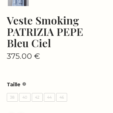
Veste Smoking
PATRIZIA PEPE
Bleu Ciel
375.00
€
Taille
38
40
42
44
46