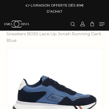
Skip
👉 LIVRAISON OFFERTE DÈS 89€
to
D’ACHAT
main
Men
content
Accueil
Homme
Chaussures
search
account
Sneakers BOSS Lace Up Jonah Running Dark
Blue