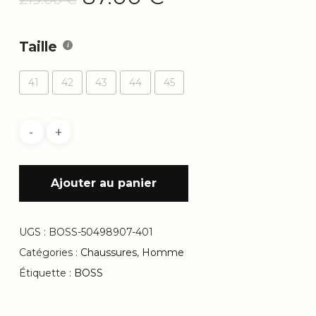
prix
prix
initial
actuel
Taille
était :
est :
219.00 €.
87.00 €.
41
42
43
44
45
Ajouter au panier
UGS :
BOSS-50498907-401
Catégories :
Chaussures
,
Homme
Étiquette :
BOSS