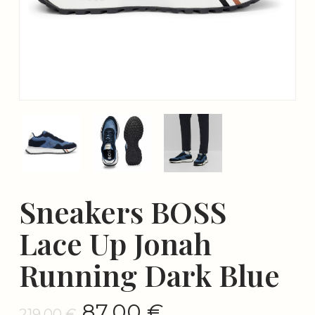
Sneakers BOSS
Lace Up Jonah
Running Dark Blue
Le
Le
87.00
€
219.00
€