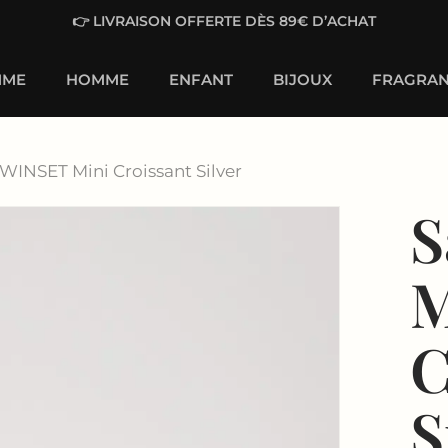
👉 LIVRAISON OFFERTE DÈS 89€ D’ACHAT
MME
HOMME
ENFANT
BIJOUX
FRAGRAN
WINSET Mini Croissant Silver
S
M
C
S