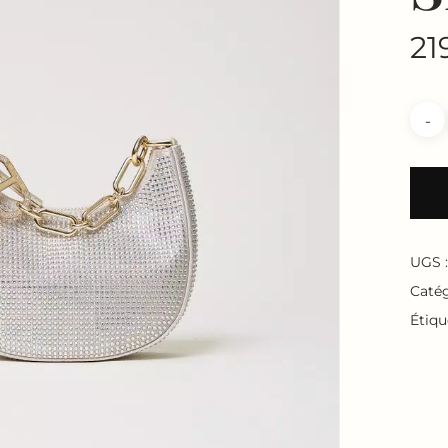
21
UGS 
Catég
Étiqu