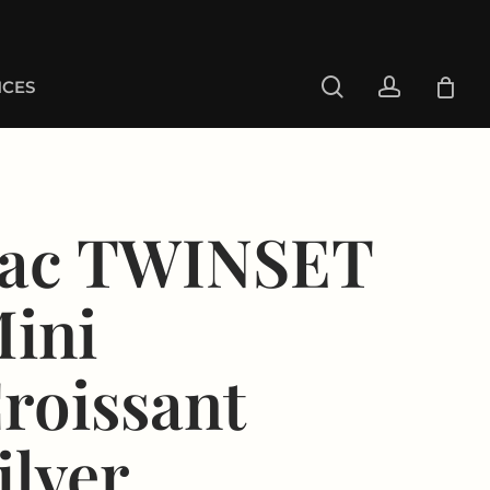
search
account
CES
ac TWINSET
ini
roissant
ilver