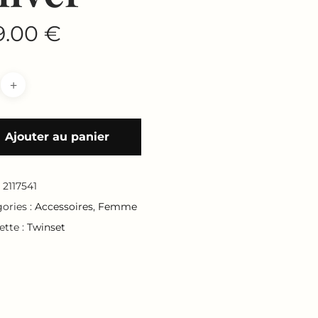
9.00
€
Ajouter au panier
:
2117541
ories :
Accessoires
,
Femme
ette :
Twinset