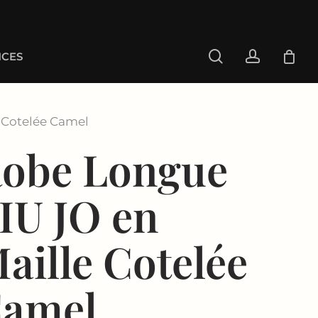
search
account
CES
 Cotelée Camel
obe Longue
IU JO en
aille Cotelée
amel