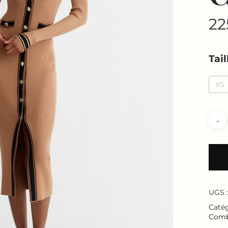
22
Tail
XS
UGS 
Catég
Comb