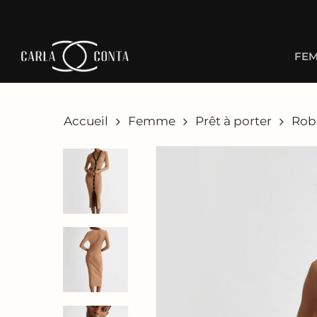
Skip
to
main
FE
content
Accueil
Femme
Prêt à porter
Rob
Hit enter to search or ESC to close