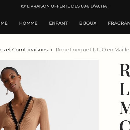
👉 LIVRAISON OFFERTE DÈS 89€ D’ACHAT
MME
HOMME
ENFANT
BIJOUX
FRAGRAN
es et Combinaisons
Robe Longue LIU JO en Maille
R
L
M
C