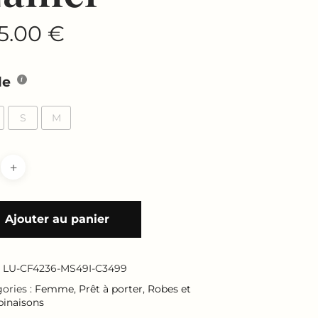
5.00
€
le
S
M
Ajouter au panier
:
LU-CF4236-MS49I-C3499
ories :
Femme
,
Prêt à porter
,
Robes et
inaisons