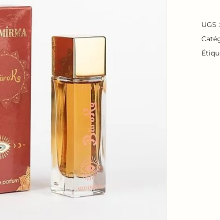
UGS 
Catég
Étiqu