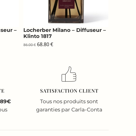
useur –
Locherber Milano – Diffuseur –
Klinto 1817
Le
Le
68.80
€
86.00
€
prix
prix
initial
actuel
était :
est :
86.00 €.
68.80 €.
TE
SATISFACTION CLIENT
 89€
Tous nos produits sont
ous
garanties par Carla-Conta