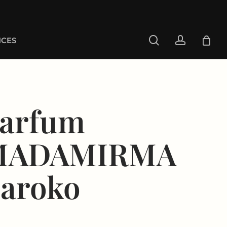
search
account
CES
arfum
MADAMIRMA
aroko