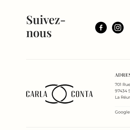
Suivez-
nous
ADRE
701 Rue
97434 S
La Réu
Google