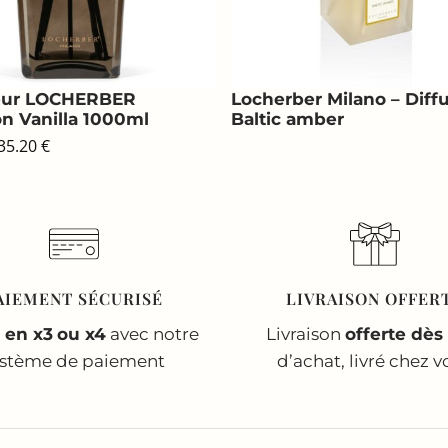
eur LOCHERBER
Locherber Milano – Diff
n Vanilla 1000ml
Baltic amber
e
Le
35.20
€
rix
prix
itial
actuel
ait :
est :
69.00 €.
135.20 €.
AIEMENT SÉCURISÉ
LIVRAISON OFFER
 en x3
ou x4
avec notre
Livraison
offerte dès
ystème de paiement
d’achat, livré chez v