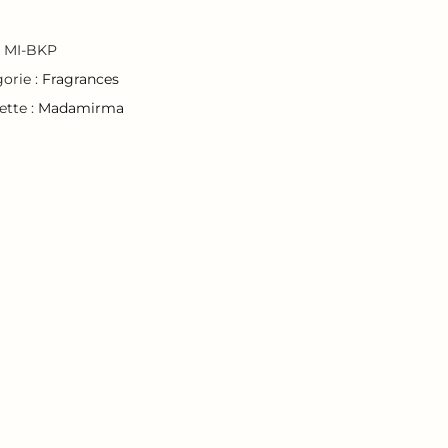
:
MI-BKP
orie :
Fragrances
ette :
Madamirma