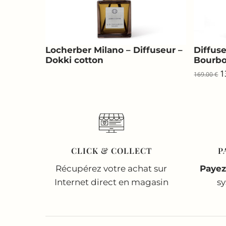
Locherber Milano – Diffuseur –
Diffus
Dokki cotton
Bourbo
L
1
169.00
€
p
in
ét
1
CLICK & COLLECT
P
Récupérez votre achat sur
Payez
Internet direct en magasin
s