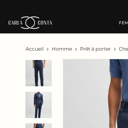
Skip
to
main
FE
content
Accueil
Homme
Prêt à porter
Che
Hit enter to search or ESC to close