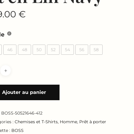
9.00
€
le
46
48
50
52
54
56
58
Ajouter au panier
:
BOSS-50521646-412
ories :
Chemises et T-Shirts
,
Homme
,
Prêt à porter
ette :
BOSS