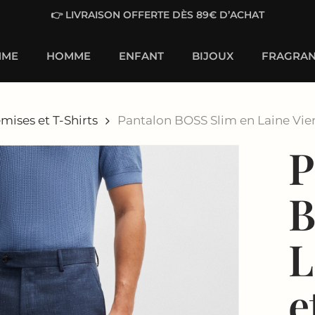
👉 LIVRAISON OFFERTE DÈS 89€ D’ACHAT
MME
HOMME
ENFANT
BIJOUX
FRAGRAN
mises et T-Shirts
Pantalon BOSS Slim en Laine Vier
P
B
L
e