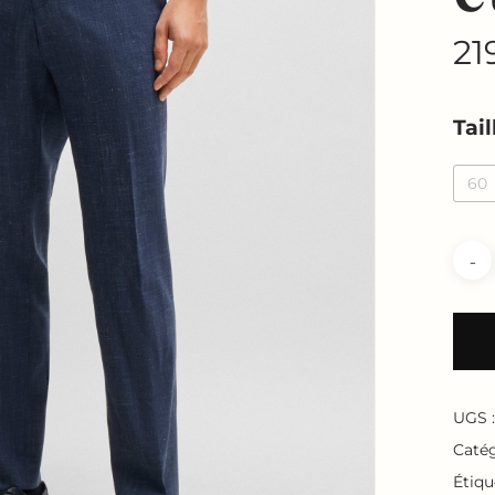
21
Tail
60
UGS 
Catég
Étiqu