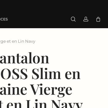
search
account
CES
ge et en Lin Navy
antalon
OSS Slim en
aine Vierge
t en Lin Navy