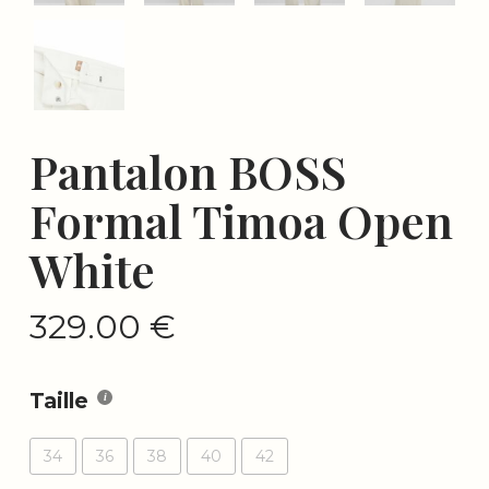
Pantalon BOSS
Formal Timoa Open
White
329.00
€
Taille
34
36
38
40
42