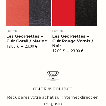
FEMME
FEMME
Les Georgettes –
Les Georgettes –
Cuir Corail / Marine
Cuir Rouge Vernis /
Plage
Noir
12.00
€
–
23.00
€
de
Plage
12.00
€
–
23.00
€
prix :
de
12.00 €
prix :
à
12.00 €
23.00 €
à
23.00 €
CLICK & COLLECT
Récupérez votre achat sur Internet direct en
magasin