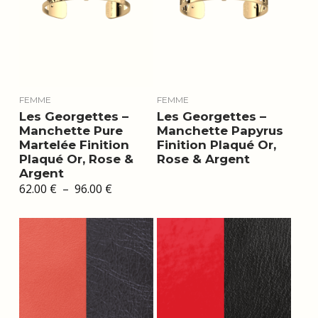
FEMME
FEMME
Les Georgettes –
Les Georgettes –
Manchette Pure
Manchette Papyrus
Martelée Finition
Finition Plaqué Or,
Plaqué Or, Rose &
Rose & Argent
Argent
Plage
62.00
€
–
96.00
€
de
prix :
62.00 €
à
96.00 €