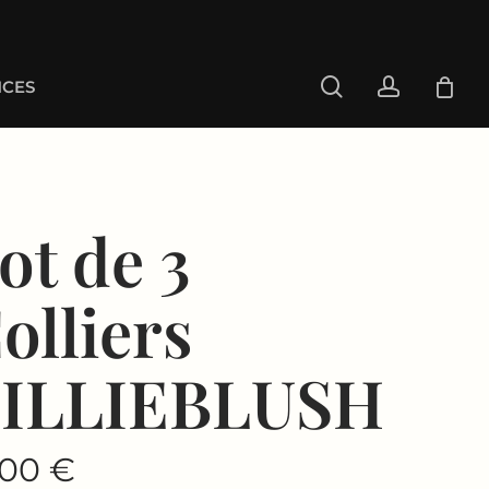
search
account
CES
ot de 3
olliers
ILLIEBLUSH
.00
€