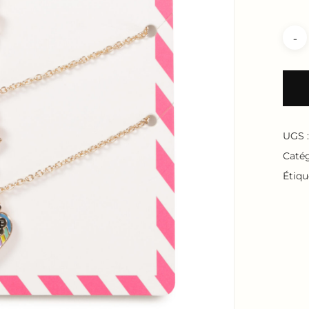
UGS 
Catég
Étiqu