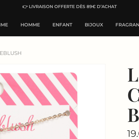
👉 LIVRAISON OFFERTE DÈS 89€ D’ACHAT
MME
HOMME
ENFANT
BIJOUX
FRAGRAN
LLIEBLUSH
L
C
B
19