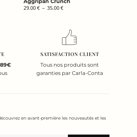
Aggripan Crunch
Plage
29.00
€
–
35.00
€
de
prix :
29.00 €
à
35.00 €
TE
SATISFACTION CLIENT
 89€
Tous nos produits sont
ous
garanties par Carla-Conta
écouvrez en avant-première les nouveautés et les