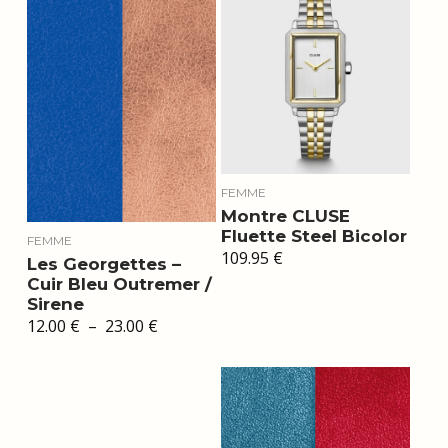
FEMME
Montre CLUSE
Fluette Steel Bicolor
FEMME
109.95
€
Les Georgettes –
Cuir Bleu Outremer /
Sirene
Plage
12.00
€
–
23.00
€
de
prix :
12.00 €
à
23.00 €