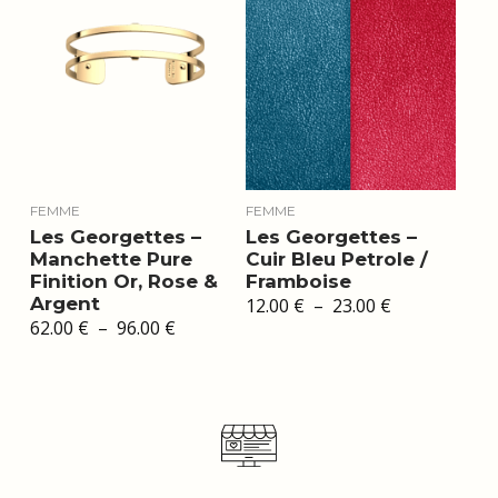
FEMME
FEMME
Les Georgettes –
Les Georgettes –
Manchette Pure
Cuir Bleu Petrole /
Finition Or, Rose &
Framboise
Argent
Plage
12.00
€
–
23.00
€
de
Plage
62.00
€
–
96.00
€
prix :
de
12.00 €
prix :
à
62.00 €
23.00 €
à
96.00 €