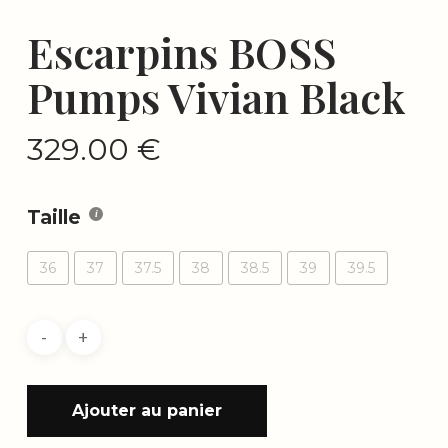
Escarpins BOSS
Pumps Vivian Black
329.00
€
Taille
36
37
37.5
38
38.5
39
39.5
Ajouter au panier