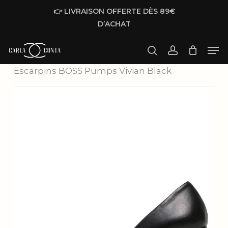
Skip
👉 LIVRAISON OFFERTE DÈS 89€
to
D’ACHAT
main
Men
content
Accueil
Femme
Chaussures
search
account
Escarpins BOSS Pumps Vivian Black