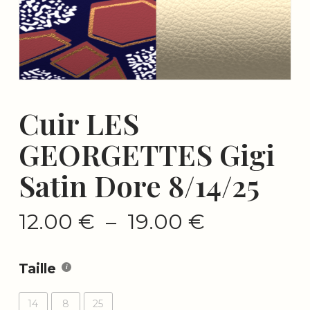
Cuir LES
GEORGETTES Gigi
Satin Dore 8/14/25
Plage
12.00
€
–
19.00
€
de
prix :
Taille
12.00 €
à
14
8
25