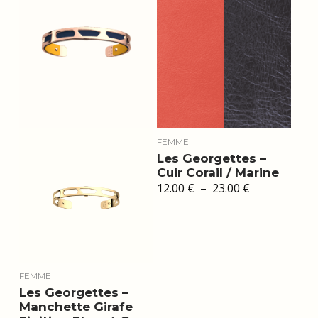
FEMME
Les Georgettes –
Cuir Corail / Marine
Plage
12.00
€
–
23.00
€
de
prix :
12.00 €
à
23.00 €
FEMME
Les Georgettes –
Manchette Girafe