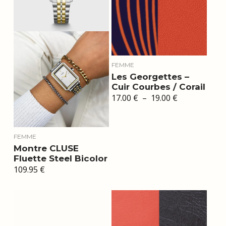
FEMME
Les Georgettes –
Cuir Courbes / Corail
Plage
17.00
€
–
19.00
€
de
prix :
17.00 €
à
19.00 €
FEMME
Montre CLUSE
Fluette Steel Bicolor
109.95
€