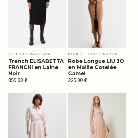
VESTES ET MANTEAUX
ROBES ET COMBINAISONS
Trench ELISABETTA
Robe Longue LIU JO
FRANCHI en Laine
en Maille Cotelée
Noir
Camel
859.00
€
225.00
€