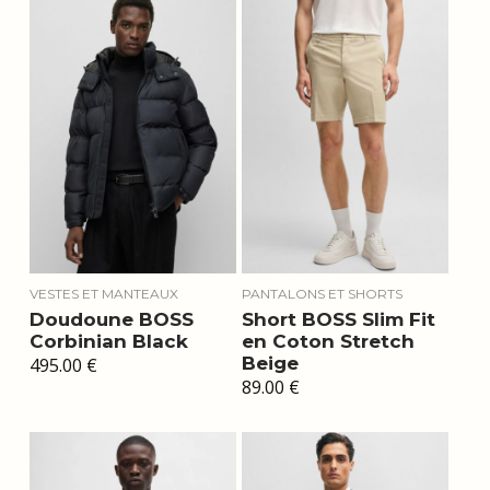
VESTES ET MANTEAUX
PANTALONS ET SHORTS
Doudoune BOSS
Short BOSS Slim Fit
Corbinian Black
en Coton Stretch
Beige
495.00
€
89.00
€