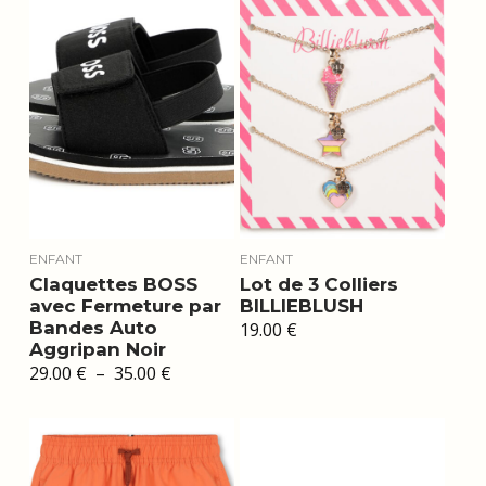
ENFANT
ENFANT
Claquettes BOSS
Lot de 3 Colliers
avec Fermeture par
BILLIEBLUSH
Bandes Auto
19.00
€
Aggripan Noir
Plage
29.00
€
–
35.00
€
de
prix :
29.00 €
à
35.00 €