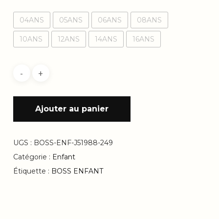
04ANS
05ANS
06ANS
08ANS
10ANS
12ANS
14ANS
16ANS
Ajouter au panier
UGS :
BOSS-ENF-J51988-249
Catégorie :
Enfant
Étiquette :
BOSS ENFANT