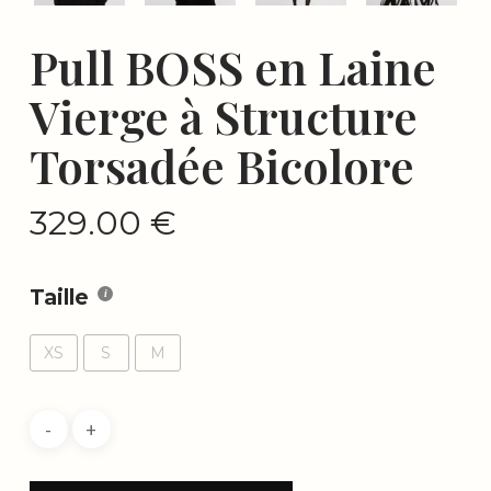
Pull BOSS en Laine
Vierge à Structure
Torsadée Bicolore
329.00
€
Taille
XS
S
M