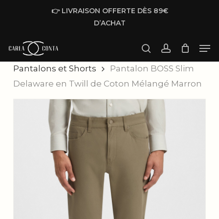
Skip
👉 LIVRAISON OFFERTE DÈS 89€
to
D’ACHAT
main
Men
content
Accueil
Homme
Prêt à porter
search
account
Pantalons et Shorts
Pantalon BOSS Slim
Delaware en Twill de Coton Mélangé Marron