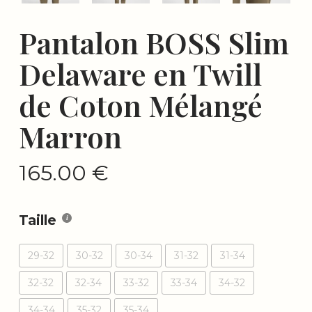
Pantalon BOSS Slim
Delaware en Twill
de Coton Mélangé
Marron
165.00
€
Taille
29-32
30-32
30-34
31-32
31-34
32-32
32-34
33-32
33-34
34-32
34-34
35-32
35-34