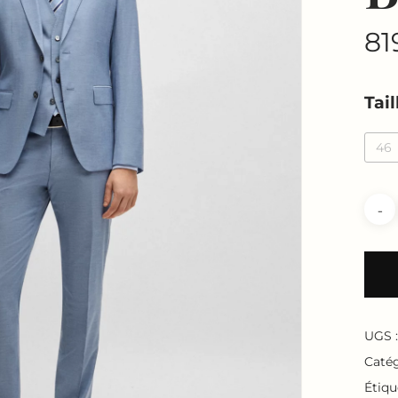
81
Tail
46
UGS 
Catég
Étiqu