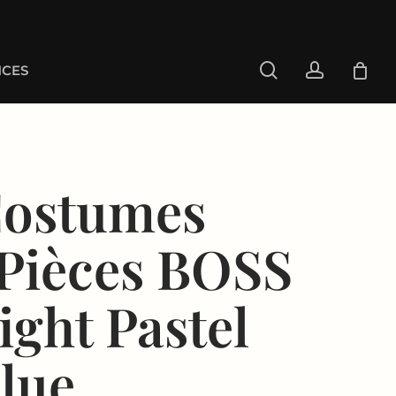
search
account
CES
ostumes
Pièces BOSS
ight Pastel
lue