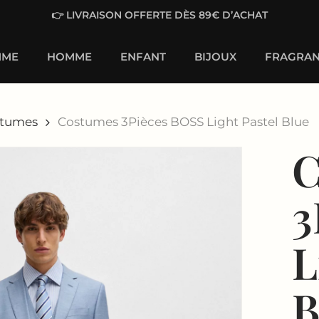
👉 LIVRAISON OFFERTE DÈS 89€ D’ACHAT
MME
HOMME
ENFANT
BIJOUX
FRAGRAN
tumes
Costumes 3Pièces BOSS Light Pastel Blue
C
3
L
B