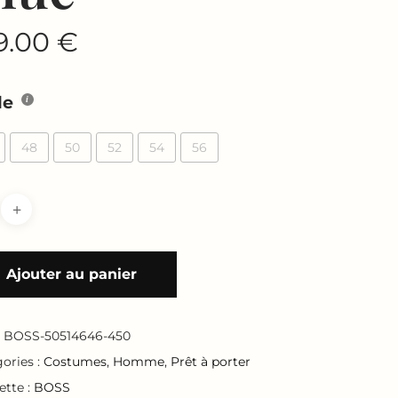
9.00
€
le
48
50
52
54
56
Ajouter au panier
:
BOSS-50514646-450
ories :
Costumes
,
Homme
,
Prêt à porter
ette :
BOSS