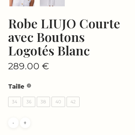
Robe LIUJO Courte
avec Boutons
Logotés Blanc
289.00
€
Taille
34
36
38
40
42