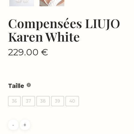
Compensées LIUJO
Karen White
229.00
€
Taille
36
37
38
39
40