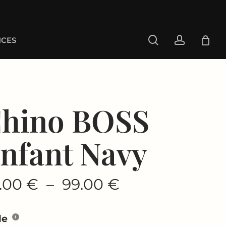
search
account
CES
hino BOSS
nfant Navy
Plage
.00
€
–
99.00
€
de
prix :
le