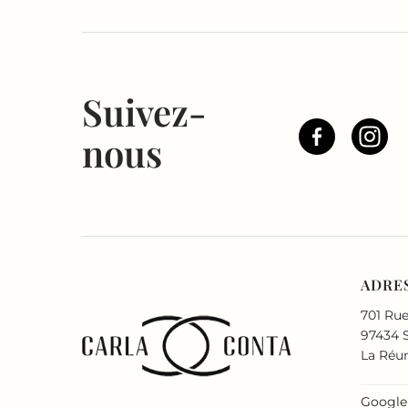
Suivez-
nous
ADRE
701 Rue
97434 S
La Réu
Google