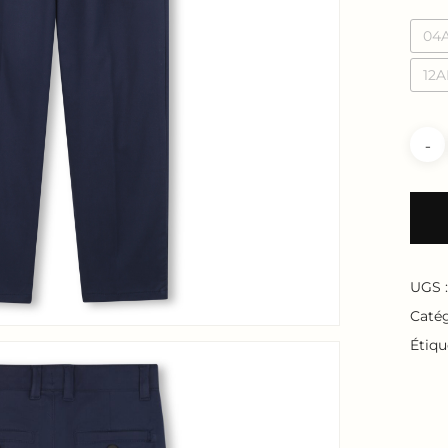
04
12
UGS 
Catég
Étiqu