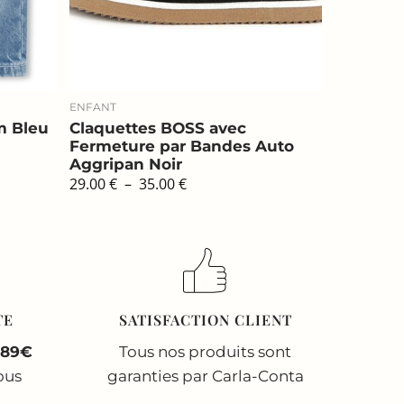
ENFANT
m Bleu
Claquettes BOSS avec
Fermeture par Bandes Auto
Aggripan Noir
Plage
29.00
€
–
35.00
€
de
prix :
29.00 €
à
35.00 €
TE
SATISFACTION CLIENT
 89€
Tous nos produits sont
ous
garanties par Carla-Conta