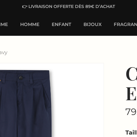
👉 LIVRAISON OFFERTE DÈS 89€ D’ACHAT
MME
HOMME
ENFANT
BIJOUX
FRAGRAN
avy
C
E
79
Tail