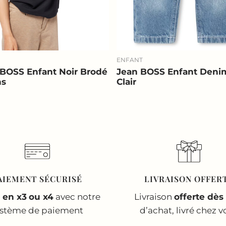
ENFANT
t BOSS Enfant Noir Brodé
Jean BOSS Enfant Deni
ns
Clair
AIEMENT SÉCURISÉ
LIVRAISON OFFER
 en x3
ou x4
avec notre
Livraison
offerte dès
ystème de paiement
d’achat, livré chez v