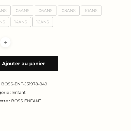
79.00 €
à
ANS
05ANS
06ANS
08ANS
10ANS
99.00 €
ANS
14ANS
16ANS
Ajouter au panier
:
BOSS-ENF-J51978-849
orie :
Enfant
ette :
BOSS ENFANT