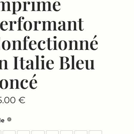
mprimé
erformant
onfectionné
n Italie Bleu
oncé
5.00
€
le