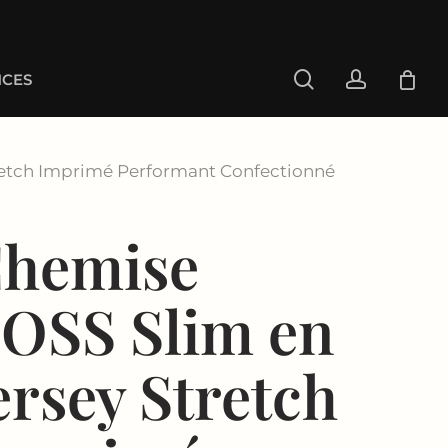
search
account
CES
retch Imprimé Performant Confectionné
hemise
OSS Slim en
ersey Stretch