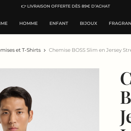
👉 LIVRAISON OFFERTE DÈS 89€ D’ACHAT
MME
HOMME
ENFANT
BIJOUX
FRAGRAN
mises et T-Shirts
Chemise BOSS Slim en Jersey St
C
B
J