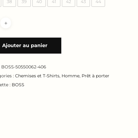
38
39
40
41
42
43
44
Ajouter au panier
:
BOSS-50550062-406
ories :
Chemises et T-Shirts
,
Homme
,
Prêt à porter
ette :
BOSS