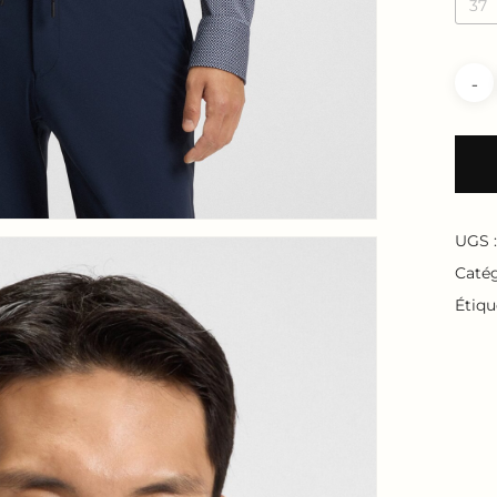
37
UGS 
Catég
Étiqu