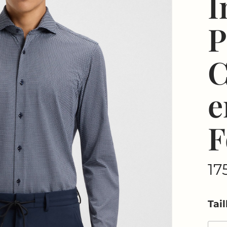
I
P
C
e
F
17
Tail