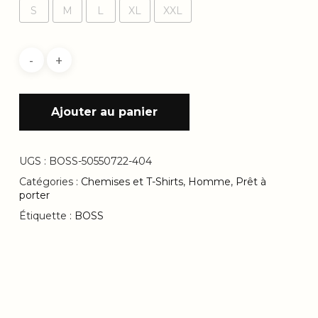
S
M
L
XL
XXL
Ajouter au panier
UGS :
BOSS-50550722-404
Catégories :
Chemises et T-Shirts
,
Homme
,
Prêt à
porter
Étiquette :
BOSS