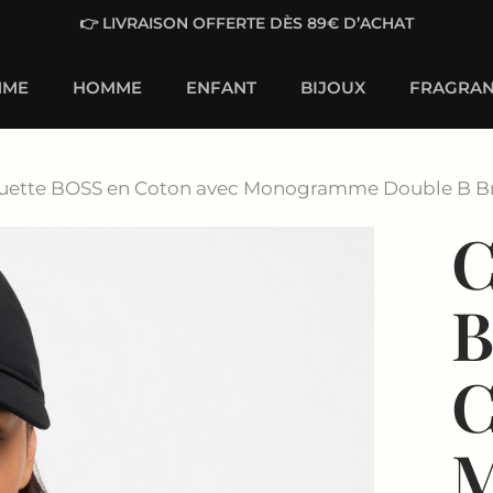
👉 LIVRAISON OFFERTE DÈS 89€ D’ACHAT
MME
HOMME
ENFANT
BIJOUX
FRAGRAN
uette BOSS en Coton avec Monogramme Double B B
C
B
C