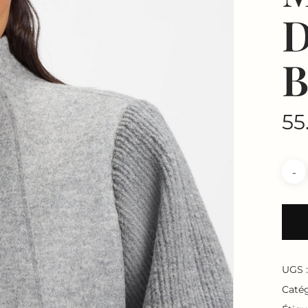
D
B
55
UGS 
Catég