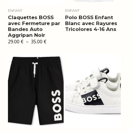
ENFANT
ENFANT
Claquettes BOSS
Polo BOSS Enfant
avec Fermeture par
Blanc avec Rayures
Bandes Auto
Tricolores 4-16 Ans
Aggripan Noir
Plage
29.00
€
–
35.00
€
de
prix :
29.00 €
à
35.00 €