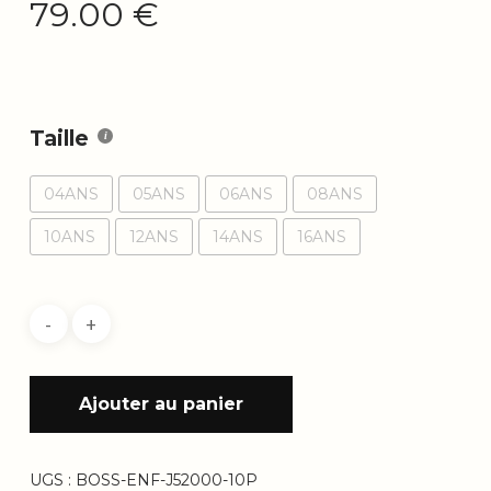
79.00
€
Taille
04ANS
05ANS
06ANS
08ANS
10ANS
12ANS
14ANS
16ANS
Ajouter au panier
UGS :
BOSS-ENF-J52000-10P